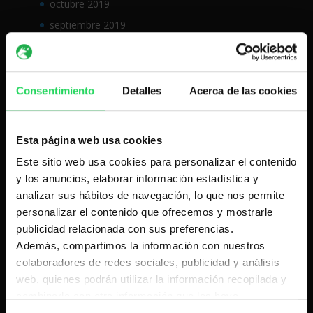
octubre 2019
septiembre 2019
agosto 2019
julio 2019
junio 2019
Consentimiento
Detalles
Acerca de las cookies
mayo 2019
abril 2019
Esta página web usa cookies
marzo 2019
Este sitio web usa cookies para personalizar el contenido
febrero 2019
y los anuncios, elaborar información estadística y
enero 2019
analizar sus hábitos de navegación, lo que nos permite
personalizar el contenido que ofrecemos y mostrarle
diciembre 2018
publicidad relacionada con sus preferencias.
noviembre 2018
Además, compartimos la información con nuestros
octubre 2018
colaboradores de redes sociales, publicidad y análisis
septiembre 2018
web, quienes podrán utilizar la información recopilada y
combinarla con otra información que les haya
agosto 2018
proporcionado.