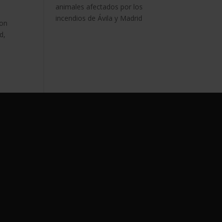
animales afectados por los
incendios de Ávila y Madrid
ron
d,