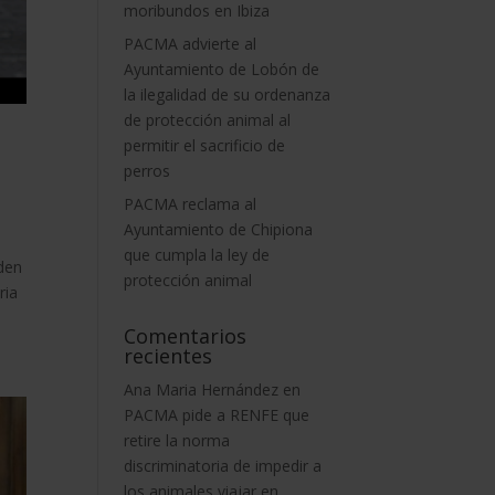
moribundos en Ibiza
PACMA advierte al
Ayuntamiento de Lobón de
la ilegalidad de su ordenanza
de protección animal al
permitir el sacrificio de
perros
PACMA reclama al
Ayuntamiento de Chipiona
que cumpla la ley de
iden
protección animal
ria
Comentarios
recientes
Ana Maria Hernández
en
PACMA pide a RENFE que
retire la norma
discriminatoria de impedir a
los animales viajar en