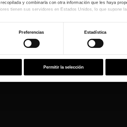
n recopilada y combinarla con otra información que les haya prop
res tienen sus servidores en Estados Unidos, lo que supone la 
.
ntan con un nivel adecuado de protección, lo que puede conlleva
arácter personal.
Preferencias
Estadística
ión en nuestra
Política de Cookies
.
Permitir la selección