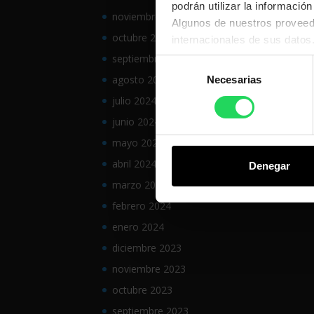
podrán utilizar la informació
noviembre 2024
Algunos de nuestros proveedo
octubre 2024
internacionales de sus datos
Dichas Transferencias no cue
septiembre 2024
Selección
protección de sus datos de c
agosto 2024
Necesarias
de
Puede obtener más informac
consentimiento
julio 2024
junio 2024
mayo 2024
abril 2024
Denegar
marzo 2024
febrero 2024
enero 2024
diciembre 2023
noviembre 2023
octubre 2023
septiembre 2023