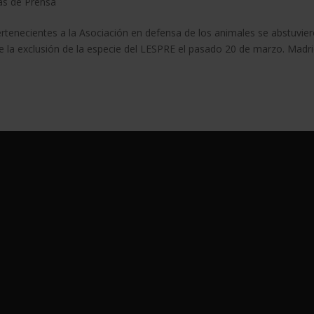
as de Prensa
tenecientes a la Asociación en defensa de los animales se abstuvie
de la exclusión de la especie del LESPRE el pasado 20 de marzo. Madri