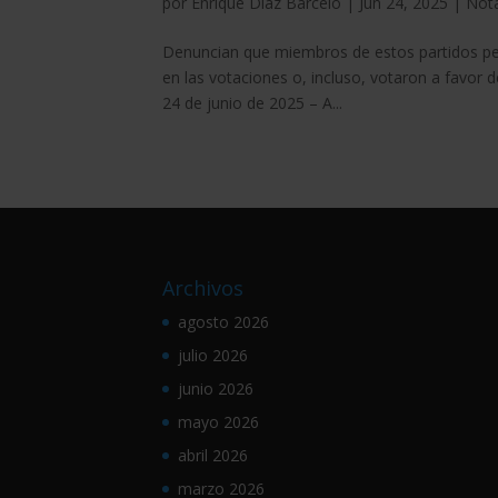
por
Enrique Diaz Barcelo
|
Jun 24, 2025
|
Not
Denuncian que miembros de estos partidos per
en las votaciones o, incluso, votaron a favor 
24 de junio de 2025 – A...
Archivos
agosto 2026
julio 2026
junio 2026
mayo 2026
abril 2026
marzo 2026