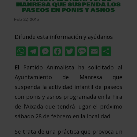
MANRESA QUE SUSPENDA LOS
PASEOS EN PONIS Y ASNOS
Feb 27, 2015
Difunde esta información y ayúdanos
WhatsApp
Telegram
Messenger
Facebook
Twitter
Message
Email
Comp
El Partido Animalista ha solicitado al
Ayuntamiento de Manresa que
suspenda la actividad infantil de paseos
con ponis y asnos programada en la Fira
de l’Aixada que tendrá lugar el próximo
sábado 28 de febrero en la localidad.
Se trata de una práctica que provoca un