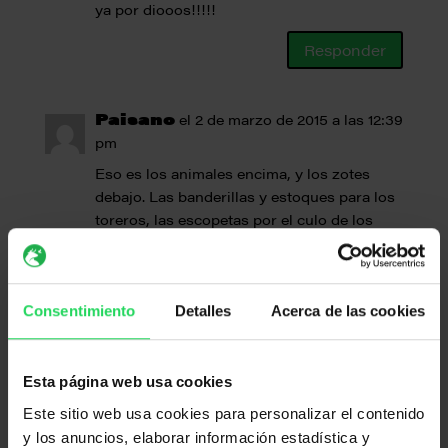
ya por diooos!!!!!
Responder
Paisano
el 2 de marzo de 2015 a las 12:39
pm
Eso es los animales encima, y los zotes
debajo. Las banderillas y estoques para los
toreros, las escopetas por el culo de los
cazadores.
Responder
Consentimiento
Detalles
Acerca de las cookies
Ed
el 2 de marzo de 2015 a las 3:29 pm
Banqueros, políticos, iglesia, empresarios
Esta página web usa cookies
condenados en casos de corrupción y/o
Este sitio web usa cookies para personalizar el contenido
maltrato SON los responsables de
y los anuncios, elaborar información estadística y