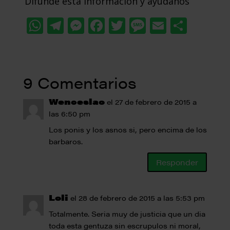
Difunde esta información y ayúdanos
WhatsApp
Telegram
Messenger
Facebook
Twitter
Message
Email
Comp
9 Comentarios
Wenceslao
el 27 de febrero de 2015 a
las 6:50 pm
Los ponis y los asnos si, pero encima de los
barbaros.
Responder
Loli
el 28 de febrero de 2015 a las 5:53 pm
Totalmente. Seria muy de justicia que un dia
toda esta gentuza sin escrupulos ni moral,