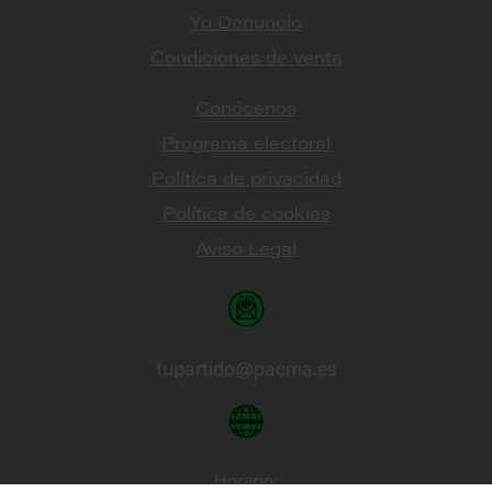
Yo Denuncio
Condiciones de venta
Conócenos
Programa electoral
Política de privacidad
Política de cookies
Aviso Legal
tupartido@pacma.es
Horario: