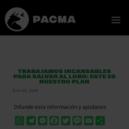
TRABAJAMOS INCANSABLES
PARA SALVAR AL LOBO: ESTE ES
NUESTRO PLAN
Ene 22, 2018
Difunde esta información y ayúdanos
WhatsApp
Telegram
Messenger
Facebook
Twitter
Message
Email
Comp