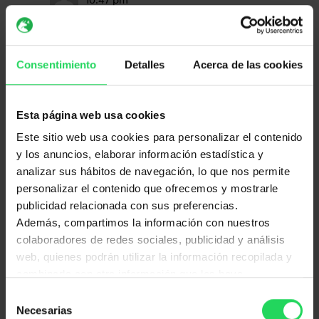
La cadena alimenticia no justifica la
matanza que han sido sometidos los
lobos y demás animales.
Consentimiento
Detalles
Acerca de las cookies
Responder
Esta página web usa cookies
CYNTHIA
el 22 de enero de 2018 a las
Este sitio web usa cookies para personalizar el contenido
11:19 pm
y los anuncios, elaborar información estadística y
En el momento en el que esos
analizar sus hábitos de navegación, lo que nos permite
ganaderos les quitan territorio… De
personalizar el contenido que ofrecemos y mostrarle
todas formas no deberías de justificar
publicidad relacionada con sus preferencias.
un asesinato, nunca
Además, compartimos la información con nuestros
colaboradores de redes sociales, publicidad y análisis
Responder
web, quienes podrán utilizar la información recopilada y
combinarla con otra información que les haya
proporcionado.
Selección
Ana
el 22 de enero de 2018 a las 11:21
Algunos de nuestros proveedores tienen sus servidores
Necesarias
de
pm