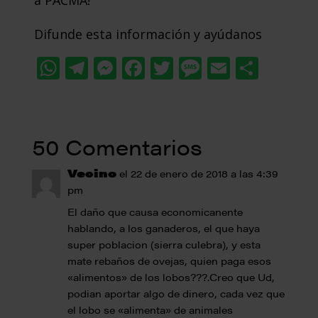
a PACMA!
Difunde esta información y ayúdanos
WhatsApp
Telegram
Messenger
Facebook
Twitter
Message
Email
Comp
50 Comentarios
Vecino
el 22 de enero de 2018 a las 4:39
pm
El daño que causa economicanente
hablando, a los ganaderos, el que haya
super poblacion (sierra culebra), y esta
mate rebaños de ovejas, quien paga esos
«alimentos» de los lobos???.Creo que Ud,
podian aportar algo de dinero, cada vez que
el lobo se «alimenta» de animales