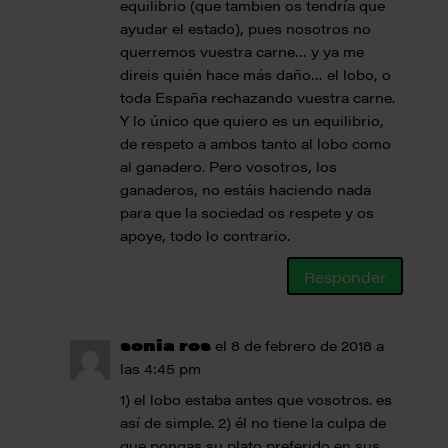
equilibrio (que tambien os tendría que
ayudar el estado), pues nosotros no
querremos vuestra carne… y ya me
direis quién hace más daño… el lobo, o
toda España rechazando vuestra carne.
Y lo único que quiero es un equilibrio,
de respeto a ambos tanto al lobo como
al ganadero. Pero vosotros, los
ganaderos, no estáis haciendo nada
para que la sociedad os respete y os
apoye, todo lo contrario.
Responder
sonia ros
el 8 de febrero de 2018 a
las 4:45 pm
1) el lobo estaba antes que vosotros. es
así de simple. 2) él no tiene la culpa de
que pongas su plato preferido en sus