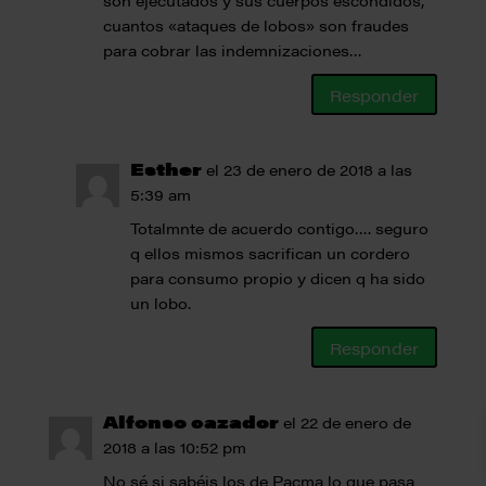
son ejecutados y sus cuerpos escondidos,
cuantos «ataques de lobos» son fraudes
para cobrar las indemnizaciones…
Responder
Esther
el 23 de enero de 2018 a las
5:39 am
Totalmnte de acuerdo contigo…. seguro
q ellos mismos sacrifican un cordero
para consumo propio y dicen q ha sido
un lobo.
Responder
Alfonso cazador
el 22 de enero de
2018 a las 10:52 pm
No sé si sabéis los de Pacma lo que pasa